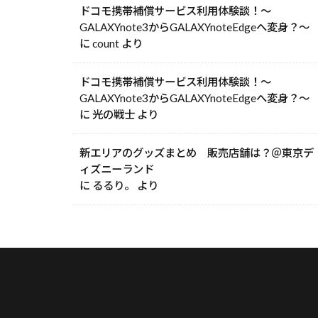
ドコモ携帯補償サービス利用体験談！～
GALAXYnote3からGALAXYnoteEdgeへ変身？～
に
count
より
ドコモ携帯補償サービス利用体験談！～
GALAXYnote3からGALAXYnoteEdgeへ変身？～
に
光の戦士
より
新エリアのグッズまとめ 販売店舗は？＠東京デ
ィズニーランド
に
るるり。
より