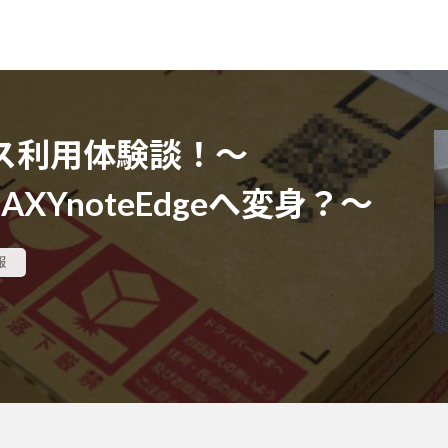
ス利用体験談！～
LAXYnoteEdgeへ変身？～
報