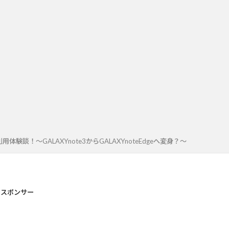
験談！～GALAXYnote3からGALAXYnoteEdgeへ変身？～
スポンサー