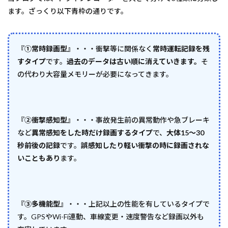
ます。ざっくり以下青枠の通りです。
『①常時録画型』
・・・衝撃等に関係なく
常時運転記録を残
すタイプ
です。
過去のデータは古い順に消えていきます。
そ
の代わり大容量メモリーが必要になってきます。
『②衝撃感知型』
・・・事故発生前の異常動作や急ブレーキ
など
異常感知をした時だけ録画するタイプ
で、
大体15～30
秒前後の記録
です。
誤感知したり軽い衝撃の時に録画されな
いこともあり
ます。
『③多機能型』
・・・上記以上の性能を有しているタイプで
す。GPSやWi-Fi連動、車線変更・速度警告など録画以外も