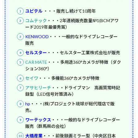
ユピテル
・・・販売し続けて10周年
コムテック
・・・2年連続販売数量№1(BCMアワ
ード2019年最優秀賞）
KENWOOD
・・・一般的なドライブレコーダー
販売
セルスター
・
・・セルスター工業株式会社が販売
CAR MATE
・・・多用途360°カメラが特徴（ダク
ション360°）
セイワ
・・・多機能360°カメラが特徴
アサヒリーチ
・・・ドライブマン 高画質常時記
録型（LED信号対策済み）
hp
・・・(株)プロジェクト琉球が総代理店で販
売。
ワーテックス
・
・・一般的なドライブレコーダー
販売（群馬県の会社）
大橋産業
・
・・前後録画ミラー型（中央区日本