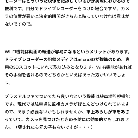
モニターはどういった映像を記録しているかが実際にわかるので
便利
です。自分でドライブレコーダーをつけた場合ですが、カメ
ラの位置が悪いと決定的瞬間がきちんと映っていなければ意味が
ないですので。
Wi-Fi機能は動画の転送が容易になるというメリット
があります。
ドライブレコーダーの記録メディアはmicroSDが標準のため
、専
用のSDスロットにいれて取り込みとなります。Wi-Fi機能があれば
その手間を省けるのでどちらかといえばあった方がいいでしょ
う。
プラスアルファでついてたら良いなという機能は駐車場監視機能
です。現代では駐車場に監視カメラがほとんどつけられています
ので、あまり必要ないかもしれませんが、
車上あらしが車をあさ
っていて、カメラを見つけたときの予防には効果的
かもしれませ
ん。（壊されたら元の子もないですが・・・）