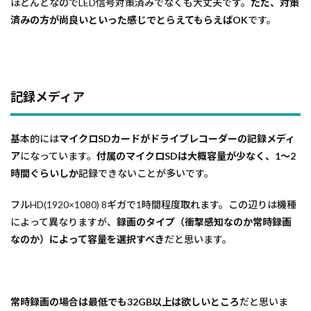
ほとんどなのでLED信号対策済みでなくも大丈夫です。
ただ、対策
済みの方が尚良いといった感じでとらえてもらえばOK
です。
記録メディア
基本的には
マイクロSDカードがドライブレコーダーの記録メディ
ア
になっています。
付属のマイクロSDは大概容量が少なく、1～2
時間ぐらいしか
記録できないことが多いです。
フルHD(1920×1080) 8ギガで1時間程度取れます。この辺りは機種
によって異なりますが、
録画のタイプ（衝撃感知なのか常時録画
なのか）によって容量を選択すべき
だと思います。
常時録画の場合は最低でも32GB以上は欲しいところ
だと思いま