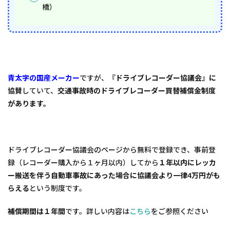
橋）
青太字の国産メーカー
ですが、
『ドライブレコーダー協議会』に
協賛
していて、
交通事故時のドライブレコーダー買替補償金制度
があります。
ドライブレコーダー協議会のページから無料で登録でき、事前登
録（レコーダー購入から１ヶ月以内）してから
１年以内にレッカ
ー搬送を伴う自動車事故にあった場合に協議会より一律4万円がも
らえる
という制度です。
補償期間は１年間
です。詳しい内容は
こちら
をご参照ください