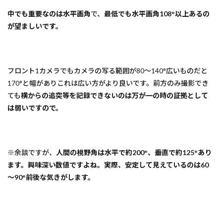
中でも重要なのは水平画角
で、
最低でも水平画角108°以上あるの
が望ましいです。
フロント1カメラでもカメラの写る範囲が80～140°広いものだと
170°と幅がありこれは広い方がより良いです。前方のみ撮影でき
ても
横からの追突等を記録できないのは万が一の時の証拠として
は弱いですので。
※余談ですが、
人間の視野角は水平で約200°、垂直で約125°あり
ます。興味深い数値ですよね。実際、安定して見えているのは60
～90°前後な気きがします。