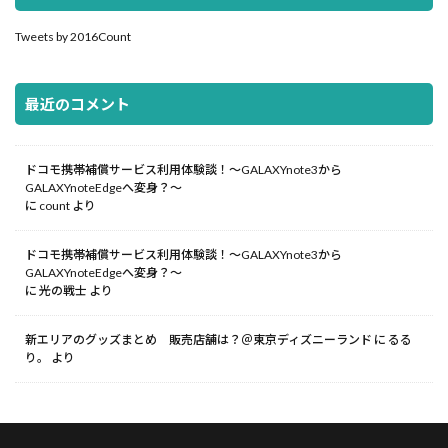
Tweets by 2016Count
最近のコメント
ドコモ携帯補償サービス利用体験談！～GALAXYnote3から
GALAXYnoteEdgeへ変身？～
に
count
より
ドコモ携帯補償サービス利用体験談！～GALAXYnote3から
GALAXYnoteEdgeへ変身？～
に
光の戦士
より
新エリアのグッズまとめ 販売店舗は？＠東京ディズニーランド
に
るる
り。
より