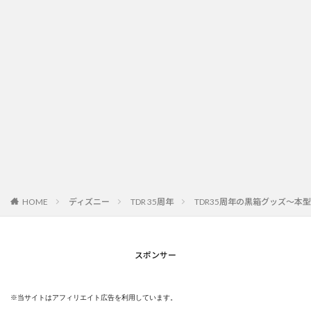
HOME
ディズニー
TDR 35周年
TDR35周年の黒箱グッズ～本
スポンサー
※当サイトはアフィリエイト広告を利用しています。