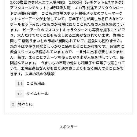
5,000枚 団体券(4人まで入場可能) 2,000円 【e-チケット&スマチケ】
アフタヌーンチケット(14時以降入場) 400円(別途アプリダウンロー
ドか必要) 会場内 こども遊び場スポット 幕張メッセのフリーマーケ
ットはピーアークが主催していて、毎年子どもが楽しめる巨大なピン
ボールセットみたいなものが会場にありこどもたちの人気を集めてい
ます。 ピーアークのマスコットキャラクターとも写真を撮ることがで
き、大人だけでなくこどもも楽しめる工夫がなされています。 食事に
関して 幕張うまいもの市場が展開されていて、昼食にも困りません。
焼きそばや焼き鳥などしっかりご飯をとることが可能です。 会場内に
飲食スペースも準備されていますので、一旦外に出る必要もありませ
ん。毎年、まるごとフルーツを使ったかき氷が人気を博していて、毎
回並んでいます。 うまいもの市場の他にも和菓子や洋菓子も売られて
いて、工場直送品なんかもあり通常買うよりも安く購入することがで
きます。 去年の私の体験談
1.1
こども用品
1.2
タイムセール
2
終わりに
スポンサー