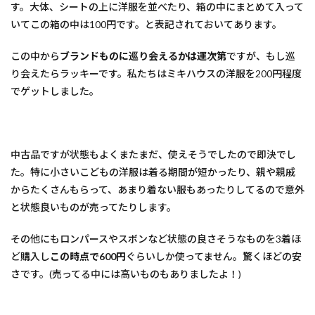
す。大体、シートの上に洋服を並べたり、箱の中にまとめて入って
いてこの箱の中は100円です。と表記されておいてあります。
この中から
ブランドものに巡り会えるかは運次第
ですが、もし巡
り会えたらラッキーです。私たちはミキハウスの洋服を200円程度
でゲットしました。
中古品ですが状態もよくまたまだ、使えそうでしたので即決でし
た。特に小さいこどもの洋服は着る期間が短かったり、親や親戚
からたくさんもらって、あまり着ない服もあったりしてるので意外
と状態良いものが売ってたりします。
その他にもロンパースやスボンなど状態の良さそうなものを3着ほ
ど購入し
この時点で600円
ぐらいしか使ってません。驚くほどの安
さです。(売ってる中には高いものもありましたよ！)