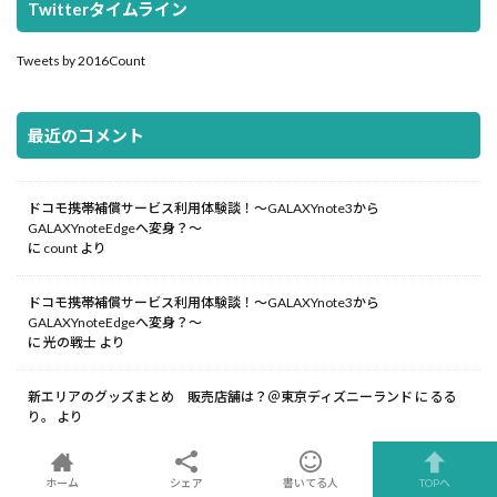
Twitterタイムライン
Tweets by 2016Count
最近のコメント
ドコモ携帯補償サービス利用体験談！～GALAXYnote3から
GALAXYnoteEdgeへ変身？～
に
count
より
ドコモ携帯補償サービス利用体験談！～GALAXYnote3から
GALAXYnoteEdgeへ変身？～
に
光の戦士
より
新エリアのグッズまとめ 販売店舗は？＠東京ディズニーランド
に
るる
り。
より
ホーム
シェア
書いてる人
TOPへ