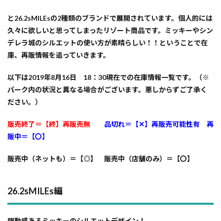
と
26.2sMILEs
の2種類のブランドで展開されています。
個人的には
久々に欲しいと思ってしまったリゾート商品
です。
ミッキーやシン
デレラ城のシルエットの使い方が素晴らしい！！
ということで在
庫、再販情報を追っていきます。
以下は2019年8月16日 18：30現在での在庫情報一覧です。
（※
パーク内の状況と異なる場合がございます。悪しからずご了承く
ださい。）
販売終了＝【終】再販売無
品切れ＝【✕】再販売可能性有 再
販中＝【〇】
販売中（ネットも）＝【◎】 販売中（店舗のみ）＝【〇】
26.2sMILEs編
躍動感あるミッキーのシルエットデザイン！