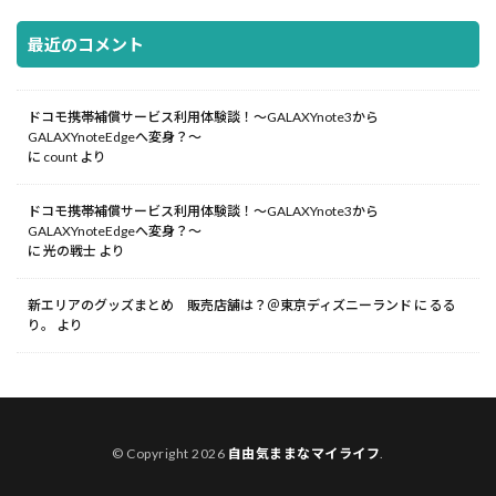
最近のコメント
ドコモ携帯補償サービス利用体験談！～GALAXYnote3から
GALAXYnoteEdgeへ変身？～
に
count
より
ドコモ携帯補償サービス利用体験談！～GALAXYnote3から
GALAXYnoteEdgeへ変身？～
に
光の戦士
より
新エリアのグッズまとめ 販売店舗は？＠東京ディズニーランド
に
るる
り。
より
© Copyright 2026
自由気ままなマイライフ
.